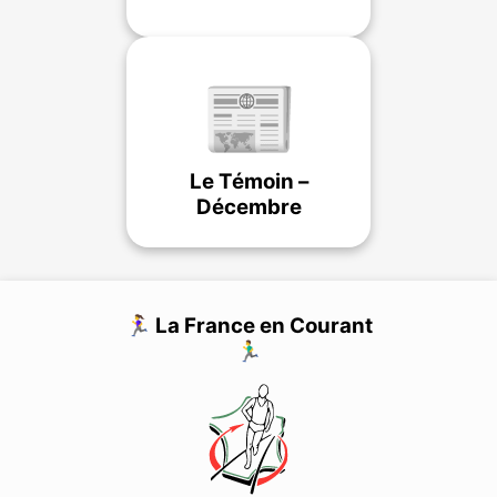
📰
Le Témoin –
Décembre
🏃‍♀️ La France en Courant
🏃‍♂️